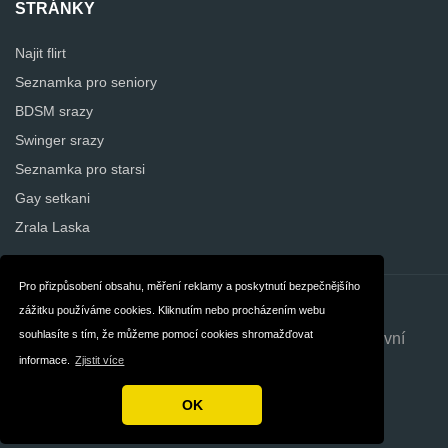
STRÁNKY
Najit flirt
Seznamka pro seniory
BDSM srazy
Swinger srazy
Seznamka pro starsi
Gay setkani
Zrala Laska
Pro přizpůsobení obsahu, měření reklamy a poskytnutí bezpečnějšího
Kontakt
O nás
zážitku používáme cookies. Kliknutím nebo procházením webu
souhlasíte s tím, že můžeme pomocí cookies shromažďovat
Soukromí
Všeobecné smluvní
informace.
Zjistit více
podmínky
OK
Autorská práva © 2026 Najdisilasku.com